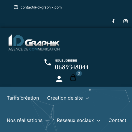
contact@id-graphik.com
Sign in
NOUS JOINDRE
0689348044
Remember me
Lost password?
0
Log in
Tarifs création
Création de site
Create an account
Nos réalisations
Reseaux sociaux
Contact